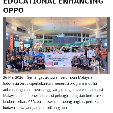
𝗘𝗗𝗨𝗖𝗔𝗧𝗜𝗢𝗡𝗔𝗟 𝗘𝗡𝗛𝗔𝗡𝗖𝗜𝗡𝗚
𝗢𝗣𝗣𝗢
26 Mei 2026 – Semangat ukhuwah serumpun Malaysia–
Indonesia terus diperkukuhkan menerusi program mobiliti
antarabangsa berimpak tinggi yang menghimpunkan delegasi
Malaysia dan Indonesia melalui pelbagai pengisian berteraskan
ibadah korban, CSR, bakti siswa, kampung angkat, pertukaran
budaya serta jaringan pendidikan global.