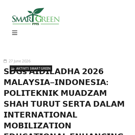
27 June 2026
AKTIVITI SMARTGREEN
𝗦𝗗𝗚𝘀 𝗔𝗜𝗗𝗜𝗟𝗔𝗗𝗛𝗔 𝟮𝟬𝟮𝟲
𝗠𝗔𝗟𝗔𝗬𝗦𝗜𝗔–𝗜𝗡𝗗𝗢𝗡𝗘𝗦𝗜𝗔:
𝗣𝗢𝗟𝗜𝗧𝗘𝗞𝗡𝗜𝗞 𝗠𝗨𝗔𝗗𝗭𝗔𝗠
𝗦𝗛𝗔𝗛 𝗧𝗨𝗥𝗨𝗧 𝗦𝗘𝗥𝗧𝗔 𝗗𝗔𝗟𝗔𝗠
𝗜𝗡𝗧𝗘𝗥𝗡𝗔𝗧𝗜𝗢𝗡𝗔𝗟
𝗠𝗢𝗕𝗜𝗟𝗜𝗭𝗔𝗧𝗜𝗢𝗡