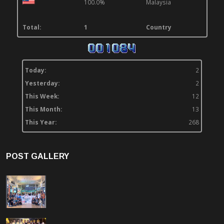
100.0%
Malaysia
Total:
1
Country
Today:
2
Yesterday:
2
This Week:
12
This Month:
13
This Year:
268
POST GALLERY