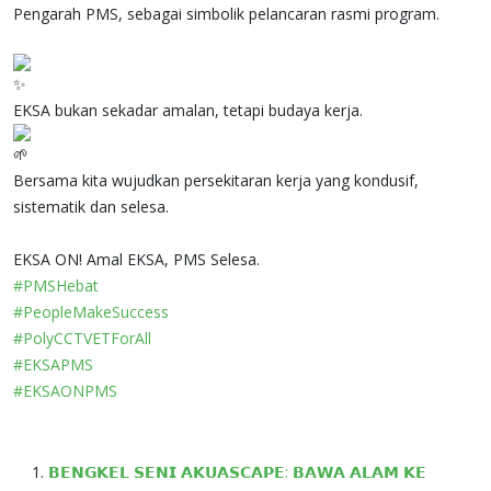
Pengarah PMS, sebagai simbolik pelancaran rasmi program.
EKSA bukan sekadar amalan, tetapi budaya kerja.
Bersama kita wujudkan persekitaran kerja yang kondusif,
sistematik dan selesa.
EKSA ON! Amal EKSA, PMS Selesa.
#PMSHebat
#PeopleMakeSuccess
#PolyCCTVETForAll
#EKSAPMS
#EKSAONPMS
𝗕𝗘𝗡𝗚𝗞𝗘𝗟 𝗦𝗘𝗡𝗜 𝗔𝗞𝗨𝗔𝗦𝗖𝗔𝗣𝗘: 𝗕𝗔𝗪𝗔 𝗔𝗟𝗔𝗠 𝗞𝗘