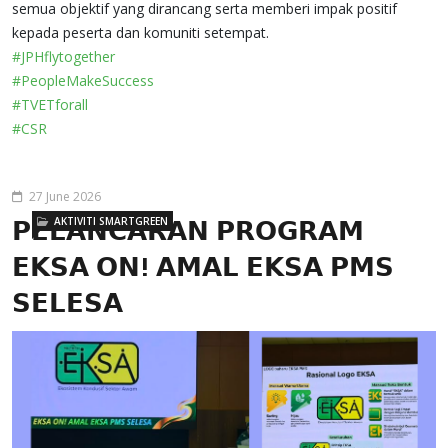
semua objektif yang dirancang serta memberi impak positif
kepada peserta dan komuniti setempat.
#JPHflytogether
#PeopleMakeSuccess
#TVETforall
#CSR
27 June 2026
AKTIVITI SMARTGREEN
𝗣𝗘𝗟𝗔𝗡𝗖𝗔𝗥𝗔𝗡 𝗣𝗥𝗢𝗚𝗥𝗔𝗠
𝗘𝗞𝗦𝗔 𝗢𝗡! 𝗔𝗠𝗔𝗟 𝗘𝗞𝗦𝗔 𝗣𝗠𝗦
𝗦𝗘𝗟𝗘𝗦𝗔