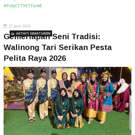
#PolyCCTVETForAll
27 June 2026
AKTIVITI SMARTGREEN
Gemerlapan Seni Tradisi:
Walinong Tari Serikan Pesta
Pelita Raya 2026