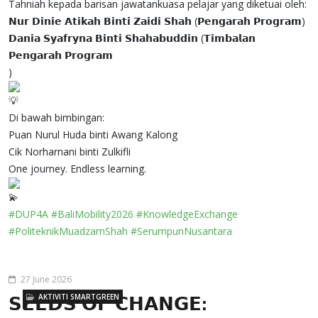
Tahniah kepada barisan jawatankuasa pelajar yang diketuai oleh:
𝗡𝘂𝗿 𝗗𝗶𝗻𝗶𝗲 𝗔𝘁𝗶𝗸𝗮𝗵 𝗕𝗶𝗻𝘁𝗶 𝗭𝗮𝗶𝗱𝗶 𝗦𝗵𝗮𝗵 (𝗣𝗲𝗻𝗴𝗮𝗿𝗮𝗵 𝗣𝗿𝗼𝗴𝗿𝗮𝗺)
𝗗𝗮𝗻𝗶𝗮 𝗦𝘆𝗮𝗳𝗿𝘆𝗻𝗮 𝗕𝗶𝗻𝘁𝗶 𝗦𝗵𝗮𝗵𝗮𝗯𝘂𝗱𝗱𝗶𝗻 (𝗧𝗶𝗺𝗯𝗮𝗹𝗮𝗻
𝗣𝗲𝗻𝗴𝗮𝗿𝗮𝗵 𝗣𝗿𝗼𝗴𝗿𝗮𝗺
)
Di bawah bimbingan:
Puan Nurul Huda binti Awang Kalong
Cik Norharnani binti Zulkifli
One journey. Endless learning.
#DUP4A
#BaliMobility2026
#KnowledgeExchange
#PoliteknikMuadzamShah
#SerumpunNusantara
27 June 2026
AKTIVITI SMARTGREEN
𝗦𝗘𝗘𝗗𝗦 𝗢𝗙 𝗖𝗛𝗔𝗡𝗚𝗘: