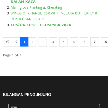
𝗗𝗔𝗟𝗔𝗠 𝗞𝗔𝗖𝗔
Manngrove Planting at Cherating
WINGS OF CHANGE: CSR WITH MELAKA BUTTERFLY &
REPTILE SANCTUARY
𝗙𝗨𝗦𝗜𝗢𝗡 𝗙𝗘𝗦𝗧 – 𝗘𝗖𝗢𝗦𝗣𝗔𝗥𝗞 𝟮𝟬𝟮𝟲
1
2
3
4
5
6
7
Page 1 of 7
BILANGAN PENGUNJUNG