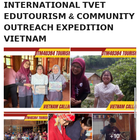
𝗜𝗡𝗧𝗘𝗥𝗡𝗔𝗧𝗜𝗢𝗡𝗔𝗟 𝗧𝗩𝗘𝗧
𝗘𝗗𝗨𝗧𝗢𝗨𝗥𝗜𝗦𝗠 & 𝗖𝗢𝗠𝗠𝗨𝗡𝗜𝗧𝗬
𝗢𝗨𝗧𝗥𝗘𝗔𝗖𝗛 𝗘𝗫𝗣𝗘𝗗𝗜𝗧𝗜𝗢𝗡
𝗩𝗜𝗘𝗧𝗡𝗔𝗠