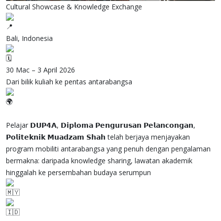
Cultural Showcase & Knowledge Exchange
Bali, Indonesia
30 Mac – 3 April 2026
Dari bilik kuliah ke pentas antarabangsa
Pelajar 𝗗𝗨𝗣𝟰𝗔, 𝗗𝗶𝗽𝗹𝗼𝗺𝗮 𝗣𝗲𝗻𝗴𝘂𝗿𝘂𝘀𝗮𝗻 𝗣𝗲𝗹𝗮𝗻𝗰𝗼𝗻𝗴𝗮𝗻,
𝗣𝗼𝗹𝗶𝘁𝗲𝗸𝗻𝗶𝗸 𝗠𝘂𝗮𝗱𝘇𝗮𝗺 𝗦𝗵𝗮𝗵 telah berjaya menjayakan
program mobiliti antarabangsa yang penuh dengan pengalaman
bermakna: daripada knowledge sharing, lawatan akademik
hinggalah ke persembahan budaya serumpun